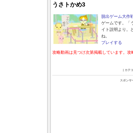
うさトかめ3
脱出ゲーム大作
ゲームです。「
イト説明より。
ね。
プレイする
攻略動画は見つけ次第掲載しています。攻
| カテ
スポンサ