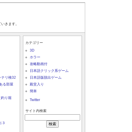
ていきます。
カテゴリー
3D
ホラー
攻略動画付
日本語クリック系ゲーム
ンテリ検32
日本語版脱出ゲーム
のある部屋
殿堂入り
簡単
（釣り堀
Twitter
サイト内検索
検
索:
出３