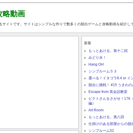
攻略動画
るサイトです。サイトはシンプルな作りで数多くの脱出ゲームと攻略動画を紹介し
新着
もっとあける。第十二回
みどり水！
Hang On!
シンプルーム５３
選べる！イタゴラ8.4 or イ
脱出に挑戦！ #15 うきわ
Escape from 英会話教室
ピクトさんをさがせ！176
編）
Art Room
もっとあける。第八回
仕掛けのある部屋からの脱
シンプルーム52