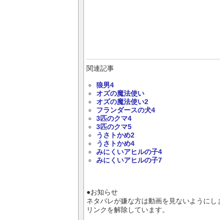
関連記事
狼男4
オズの魔法使い
オズの魔法使い2
フランダースの犬4
3匹のクマ4
3匹のクマ5
うさトかめ2
うさトかめ4
みにくいアヒルの子4
みにくいアヒルの子7
●お知らせ
ネタバレが嫌な方は動画を見ないようにし
リンクを解除しています。